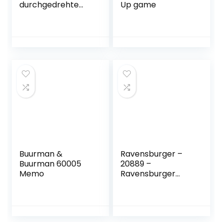
durchgedrehte
Up game
Memospiel für
Wortakrobaten:
Memo Game
Buurman &
Ravensburger –
Buurman 60005
20889 –
Memo
Ravensburger
Classic memory®,
Neuauflage des
Spieleklassikers
aus dem Jahr 1969,