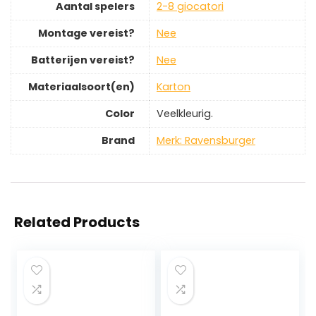
Aantal spelers
‎2-8 giocatori
Montage vereist?
‎Nee
Batterijen vereist?
‎Nee
Materiaalsoort(en)
‎Karton
Color
‎Veelkleurig.
Brand
Merk: Ravensburger
Related Products