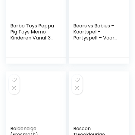
3, 4, 5, 6 jaar
Barbo Toys Peppa
Bears vs Babies –
Pig Toys Memo
Kaartspel –
Kinderen Vanaf 3
Partyspel! – Voor
Jaar | Stimuleert
de hele familie –
Geheugen en
Engelstalig
Motoriek | Bevat 36
Stuks | Officieel
Gelicentieerd
Beldeneige
Bescon
(Frosmoth)
Tweekleurige