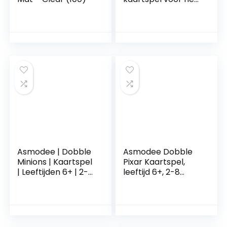
hele gezin, vanaf 4
jaar, editie in
Italiaanse taal,
8253
Asmodee | Dobble
Asmodee Dobble
Minions | Kaartspel
Pixar Kaartspel,
| Leeftijden 6+ | 2-8
leeftijd 6+, 2-8
Spelers | 15 Minuten
spelers, 15 minuten
Speeltijd
speeltijd