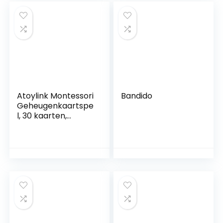
Atoylink Montessori
Bandido
Geheugenkaartspe
l, 30 kaarten,
realistische dieren,
houten speelgoed,
memospel,
kinderspeelgoed,
geheugenspel,
educatief spel,
babycadeau,
jongens meisjes,
educatief
speelgoed vanaf 2,