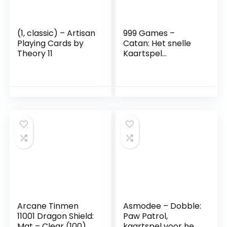
(1, classic) – Artisan
999 Games –
Playing Cards by
Catan: Het snelle
Theory 11
Kaartspel
Kaartspel – vanaf 8
jaar – Een van de
beste spellen van
2011 – Klaus Teuber
– voor 2 tot 4
spelers – 999-
KOL29
Arcane Tinmen
Asmodee – Dobble:
11001 Dragon Shield:
Paw Patrol,
Mat – Clear (100)
kaartspel voor het