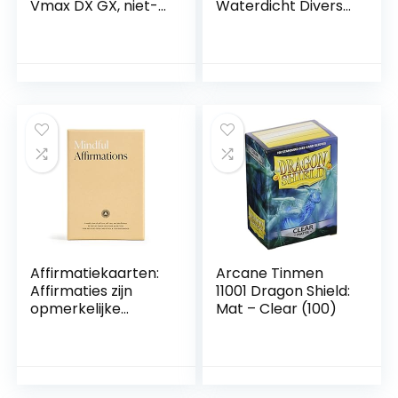
Vmax DX GX, niet-
Waterdicht Diverse
officiële kaarten
Kaarten Zeldzame
Gouden ruilkaarten,
Vmax DX GX voor
speelkaarten in het
Collectie (Niet
Engels voor
Origineel)
kinderen
Affirmatiekaarten:
Arcane Tinmen
Affirmaties zijn
11001 Dragon Shield:
opmerkelijke
Mat – Clear (100)
hulpmiddelen die
de kracht van
positiviteit
gebruiken om
onveiligheid en