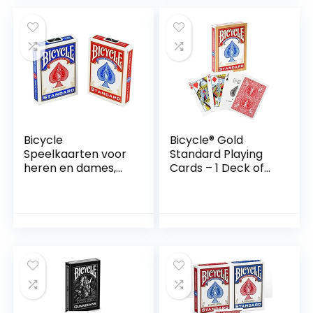
zelftwijfel te
overwinnen. Er zijn
52 kaarten en een
houten standaard
om de kaarten op
te zetten
Bicycle
Bicycle® Gold
Speelkaarten voor
Standard Playing
heren en dames,
Cards – 1 Deck of
88 x 63 mm,
Cards, Air Cushion
rood/blauw, 2 stuks
Finish, Iconic
International Rider
Back Design,
Standard Index,
Superb Handling &
Durability