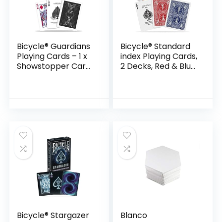
Bicycle® Guardians
Bicycle® Standard
Playing Cards – 1 x
index Playing Cards,
Showstopper Card
2 Decks, Red & Blue,
Deck, Easy To
Air Cushion Finish,
Shuffle & Durable,
Professional,
Great Gift For Card
Superb Handling &
Collectors
Durability
Bicycle® Stargazer
Blanco