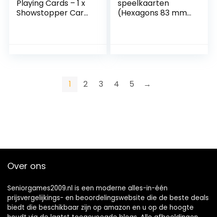
Playing Cards – 1 x
speelkaarten
Showstopper Card
(Hexagons 83 mm x
Deck, Easy To
95 mm)
Shuffle & Durable,
(Matteafwerking)
Great Gift For Card
Collectors
1
2
3
4
5
→
Over ons
Seniorgames2009.nl is een moderne alles-in-één
prijsvergelijkings- en beoordelingswebsite die de beste deals
biedt die beschikbaar zijn op amazon en u op de hoogte