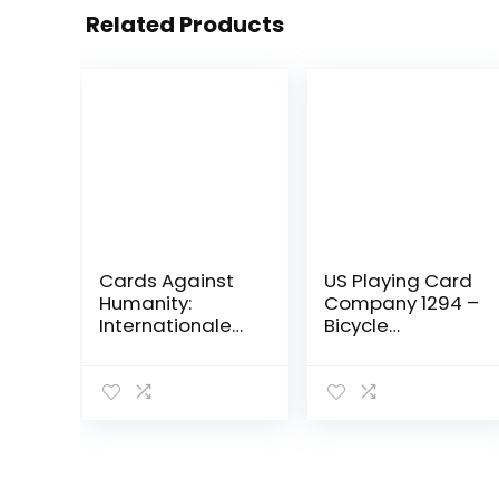
Related Products
Cards Against
US Playing Card
Humanity:
Company 1294 –
Internationale
Bicycle
editie
speelkaarten
(54 kaarten) –
plastic helder
(rood-blauw)