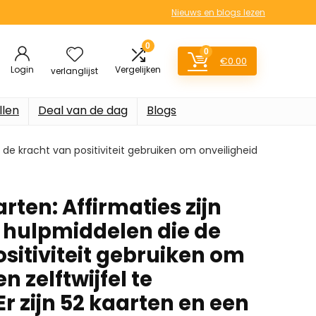
Nieuws en blogs lezen
0
0
€
0.00
Login
Vergelijken
verlanglijst
llen
Deal van de dag
Blogs
 de kracht van positiviteit gebruiken om onveiligheid
rten: Affirmaties zijn
 hulpmiddelen die de
sitiviteit gebruiken om
n zelftwijfel te
r zijn 52 kaarten en een