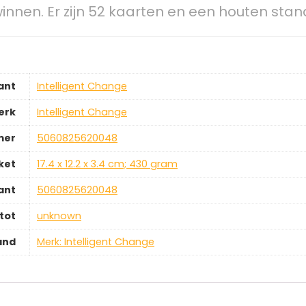
rwinnen. Er zijn 52 kaarten en een houten st
ant
‎Intelligent Change
erk
‎Intelligent Change
mer
‎5060825620048
ket
‎17.4 x 12.2 x 3.4 cm; 430 gram
ant
‎5060825620048
tot
‎unknown
and
Merk: Intelligent Change