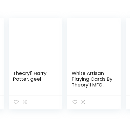
Theory11 Harry
White Artisan
Potter, geel
Playing Cards By
Theory11 MFG
Bicycle United
States Playing
Card Company