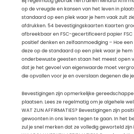
Bij regelmatig gebruik hertrainen Mindful Affi
op de vreugde en kansen van het leven in plaat
standaard op een plek waar je hem vaak zult z
afdrukken. 54 bevestigingskaarten Kaarten groo
afbreekbaar en FSC-gecertificeerd papier FSC 
positief denken en zelfaanmoediging – Hoe een p
deze op de standaard op een plek waar je hem va
onderbewuste geesten staan het meest open voo
dat je het gevoel van eigenwaarde moet vergrote
die opvallen voor je en overslaan degenen die je
Bevestigingen zijn opmerkelijke gereedschappen 
plaatsen. Lees ze regelmatig om je algehele welz
WAT ZIJN AFFIRMATIES? Bevestigingen zijn pos
gewoonten in ons leven tegen te gaan. In het begi
zul je snel merken dat ze volledig geworteld zijn 