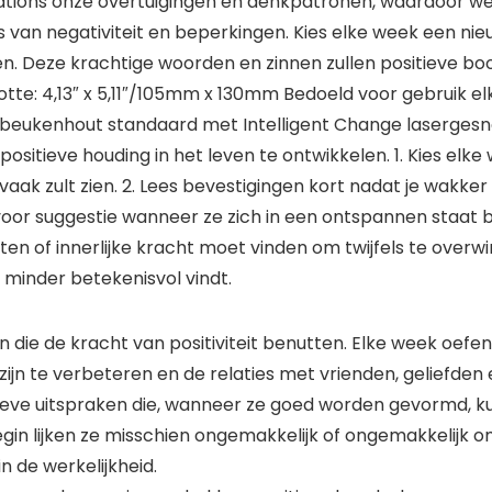
rmations onze overtuigingen en denkpatronen, waardoor we
s van negativiteit en beperkingen. Kies elke week een ni
ien. Deze krachtige woorden en zinnen zullen positieve
tte: 4,13″ x 5,11″/105mm x 130mm Bedoeld voor gebruik el
beukenhout standaard met Intelligent Change lasergesne
ositieve houding in het leven te ontwikkelen. 1. Kies elk
ak zult zien. 2. Lees bevestigingen kort nadat je wakker
r suggestie wanneer ze zich in een ontspannen staat bev
n of innerlijke kracht moet vinden om twijfels te overwin
 minder betekenisvol vindt.
die de kracht van positiviteit benutten. Elke week oefen
ijn te verbeteren en de relaties met vrienden, geliefden e
itieve uitspraken die, wanneer ze goed worden gevormd,
n lijken ze misschien ongemakkelijk of ongemakkelijk om te
in de werkelijkheid.