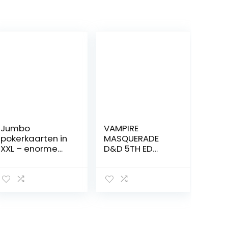
Jumbo
VAMPIRE
pokerkaarten in
MASQUERADE
XXL – enorme
D&D 5TH ED
pokerkaarten
CORE RULEBOOK
Gigantisch
HC
kaartspel met
52 kaarten