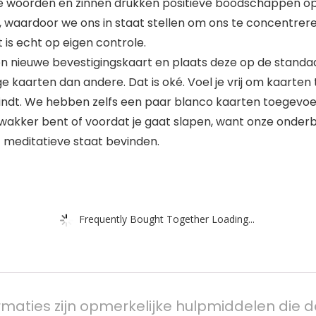
orden en zinnen drukken positieve boodschappen op on
 waardoor we ons in staat stellen om ons te concentrer
 is echt op eigen controle.
 nieuwe bevestigingskaart en plaats deze op de standaar
aarten dan andere. Dat is oké. Voel je vrij om kaarten t
vindt. We hebben zelfs een paar blanco kaarten toegevo
je wakker bent of voordat je gaat slapen, want onze ond
 meditatieve staat bevinden.
Frequently Bought Together Loading...
irmaties zijn opmerkelijke hulpmiddelen die d