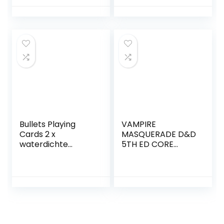
Beschermt
Card Company
kaarten tegen
vocht en stof I
Speelgoed voor
kinderen van 3 jaar
en ouder
Bullets Playing
VAMPIRE
Cards 2 x
MASQUERADE D&D
waterdichte
5TH ED CORE
professionele luxe
RULEBOOK HC
design-
pokerkaarten, met
jumbo-index en
twee hoektekens
– premium
speelkaarten voor