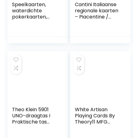
Speelkaarten,
Cantini Italiaanse
waterdichte
regionale kaarten
pokerkaarten,
– Piacentine /
professionele
Sizilian /
pokerkaarten,
Romagnole /
speelkaart, zilver,
Napoletaan – met
pokerkaarten van
kunststof beklede
plastic, kaartspel
speelkaarten
met doos voor
(Napoletane)
feestjes en games
Theo Klein 5901
White Artisan
UNO-draagtas I
Playing Cards By
Praktische tas
Theory11 MFG
voor speelkaarten
Bicycle United
voor onderweg I
States Playing