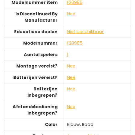
Modelnummer item
‎F20985
Is Discontinued By
‎Nee
Manufacturer
Educatieve doelen
‎Niet beschikbaar
Modelnummer
‎F20985
Aantal spelers
‎1
Montage vereist?
‎Nee
Batterijen vereist?
‎Nee
Batterijen
‎Nee
inbegrepen?
Afstandsbediening
‎Nee
inbegrepen?
Color
‎Blauw, Rood