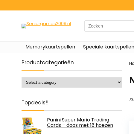
Search
for:
Memorykaartspellen
Speciale kaartspelle
Productcategorieën
H
‎
Sh
Topdeals!!
Panini Super Mario Trading
Cards – doos met 18 hoezen