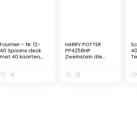
Fournier – Nr. 12-
HARRY POTTER
Sc
40 Spaans deck
PP4258HP
40
met 40 kaarten,
Zweinstein die
Te
kleur blauw/rood,
officieel
M
eenheidsmaat
gelicentieerd
(20985)
Standaard
kaartspel spelen,
Multi Colour