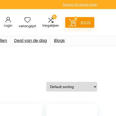
Nieuws en blogs lezen
0
0
€
0.00
Login
Vergelijken
verlanglijst
llen
Deal van de dag
Blogs