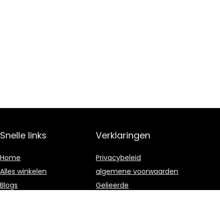
Snelle links
Verklaringen
Home
Privacybeleid
Alles winkelen
algemene voorwaarden
Blogs
Gelieerde
openbaarmaking
Overzicht
Onze webshops