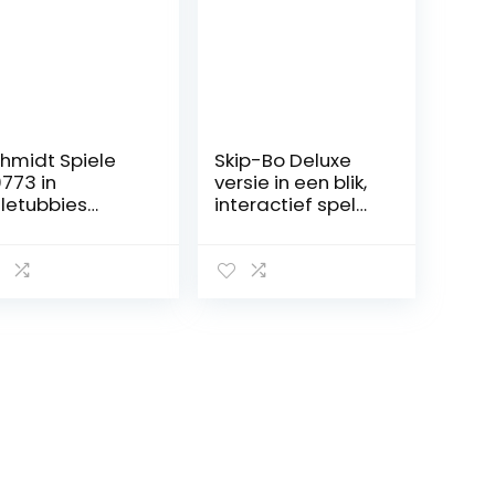
hmidt Spiele
Skip-Bo Deluxe
773 in
versie in een blik,
letubbies
interactief spel
emo Game
spelen, leeftijden
7 en ouder, L3671