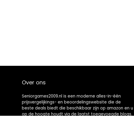
Over ons
Seniorgames2009.nl is een moderne alles-in-één
prijsvergelijkings- en beoordelingswebsite die de
beste deals biedt die beschikbaar zijn op amazon en u
op de hoogte houdt via de laatst toegevoegde blogs.
Alle afbeeldingen zijn auteursrechtelijk beschermd
door hun respectievelijke eigenaren. Alle geciteerde
inhoud is afgeleid van hun respectievelijke bronnen.