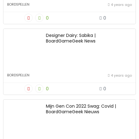
BORDSPELLEN
4 years ago
0
0
Designer Dairy: Sabika |
BoardGameGeek News
BORDSPELLEN
4 years ago
0
0
Mijn Gen Con 2022 Swag: Covid |
BoardGameGeek Nieuws