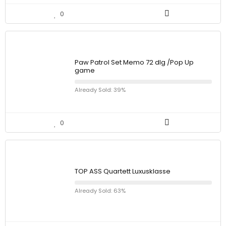
0
Paw Patrol Set Memo 72 dlg /Pop Up
game
Already Sold: 39%
0
TOP ASS Quartett Luxusklasse
Already Sold: 63%