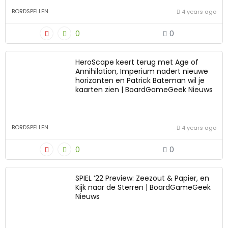
BORDSPELLEN
4 years ago
0
0
HeroScape keert terug met Age of
Annihilation, Imperium nadert nieuwe
horizonten en Patrick Bateman wil je
kaarten zien | BoardGameGeek Nieuws
BORDSPELLEN
4 years ago
0
0
SPIEL ’22 Preview: Zeezout & Papier, en
Kijk naar de Sterren | BoardGameGeek
Nieuws