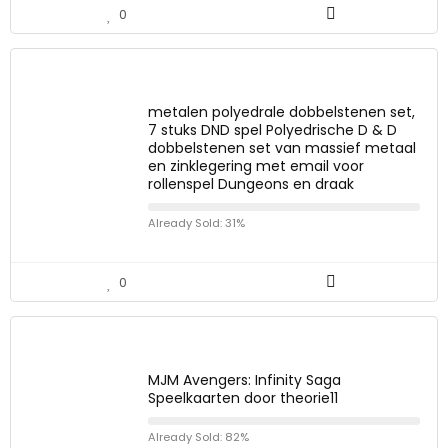
0
metalen polyedrale dobbelstenen set,
7 stuks DND spel Polyedrische D & D
dobbelstenen set van massief metaal
en zinklegering met email voor
rollenspel Dungeons en draak
Already Sold: 31%
0
MJM Avengers: Infinity Saga
Speelkaarten door theorie11
Already Sold: 82%