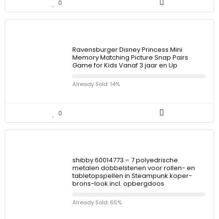
0
Ravensburger Disney Princess Mini
Memory Matching Picture Snap Pairs
Game for Kids Vanaf 3 jaar en Up
Already Sold: 14%
0
shibby 60014773 – 7 polyedrische
metalen dobbelstenen voor rollen- en
tabletopspellen in Steampunk koper-
brons-look incl. opbergdoos
Already Sold: 65%