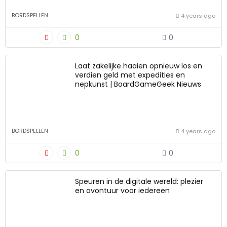
BORDSPELLEN
4 years ago
0
0
Laat zakelijke haaien opnieuw los en
verdien geld met expedities en
nepkunst | BoardGameGeek Nieuws
BORDSPELLEN
4 years ago
0
0
Speuren in de digitale wereld: plezier
en avontuur voor iedereen