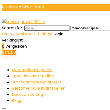
Nieuws en blogs lezen
Search for:
Login / Register is disabled
Login
verlanglijst
0
Vergelijken
0
€
0.00
Memorykaartspellen
Speciale kaartspellen
Standaardspeelkaartsets
Verzamelbare kaartspellen
Deal van de dag
Blogs