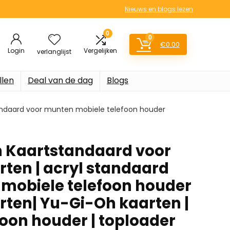
Nieuws en blogs lezen
0
0
€
0.00
Login
Vergelijken
verlanglijst
llen
Deal van de dag
Blogs
andaard voor munten mobiele telefoon houder
 Kaartstandaard voor
ten | acryl standaard
mobiele telefoon houder
ten| Yu-Gi-Oh kaarten |
foon houder | toploader