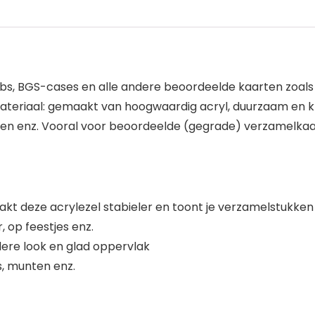
abs, BGS-cases en alle andere beoordeelde kaarten zoals 
teriaal: gemaakt van hoogwaardig acryl, duurzaam en kri
en enz. Vooral voor beoordeelde (gegrade) verzamelkaa
t deze acrylezel stabieler en toont je verzamelstukken i
 op feestjes enz.
dere look en glad oppervlak
s, munten enz.