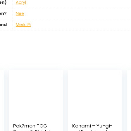
en)
‎Acryl
en?
‎Nee
and
Merk: Pi
Pok?mon TCG
Konami – Yu-gi-