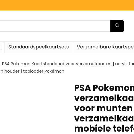
n
Standaardspeelkaartsets
Verzamelbare kaartspe
PSA Pokemon Kaartstandaard voor verzamelkaarten | acryl st
on houder | toploader Pokémon
PSA Pokemon
verzamelkaar
voor munten 
verzamelkaar
mobiele tele