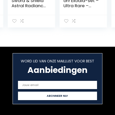
Sword & Shield
oh! Exodia-set –
Astral Radiance
Ultra Rare –
3 Booster Blister
Duits – 2e editie
(8660858)
WORD LID VAN ONZE MAILLIJST VOOR BEST
Aanbiedingen