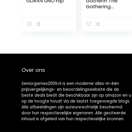
GDR44 UNO Flip
Gatherin The
Gathering
Challenger Deck
2022 – Rakdos-
Vampire
(zwart-rood) –
Engelse versie,
C99920000
Over ons
Seniorgames2009.nl is een moderne alles-in-één
prijsvergelijkings- en beoordelingswebsite die de
beste deals biedt die beschikbaar zijn op amazon en u
op de hoogte houdt via de laatst toegevoegde blogs.
Alle afbeeldingen zijn auteursrechtelijk beschermd
door hun respectievelijke eigenaren. Alle geciteerde
inhoud is afgeleid van hun respectievelijke bronnen.