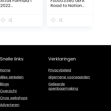
Attax Formula 1
FS0003380 UEFA
2022
Road to Nations
verzamelkaarte
League Finals
n, complete
Album Pack
doos
Snelle links
Verklaringen
Home
Privacybeleid
Alles winkelen
algemene voorwaarden
Blogs
Gelieerde
openbaarmaking
Overzicht
Onze webshops
Adverteren