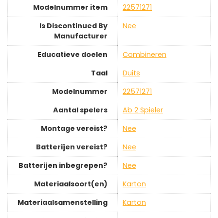
Modelnummer item
‎22571271
Is Discontinued By
‎Nee
Manufacturer
Educatieve doelen
‎Combineren
Taal
‎Duits
Modelnummer
‎22571271
Aantal spelers
‎Ab 2 Spieler
Montage vereist?
‎Nee
Batterijen vereist?
‎Nee
Batterijen inbegrepen?
‎Nee
Materiaalsoort(en)
‎Karton
Materiaalsamenstelling
‎Karton