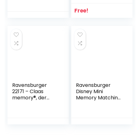
Free!
Ravensburger
Ravensburger
22171 – Claas
Disney Mini
memory®, der
Memory Matching
Spieleklassiker für
Picture Snap Pairs
alle
Game voor
Landmaschinen
Kinderen Leeftijd 3
Fans, Merkspiel für
Jaar
2-8 Spieler ab 4
Jahren