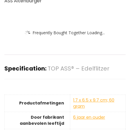
ASS Altenburger
Frequently Bought Together Loading...
Specification:
TOP ASS® – Edelflitzer
‎1.7 x 6.5 x 9.7 cm; 60
Productafmetingen
gram
Door fabrikant
‎6 jaar en ouder
aanbevolen leeftijd