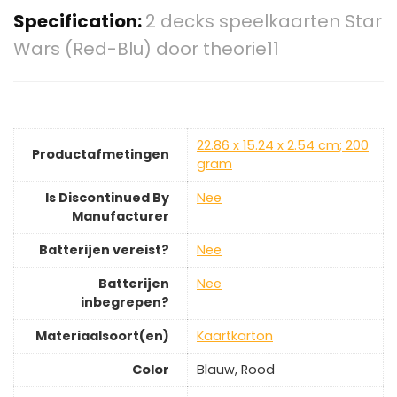
Specification:
2 decks speelkaarten Star
Wars (Red-Blu) door theorie11
‎22.86 x 15.24 x 2.54 cm; 200
Productafmetingen
gram
Is Discontinued By
‎Nee
Manufacturer
Batterijen vereist?
‎Nee
Batterijen
‎Nee
inbegrepen?
Materiaalsoort(en)
‎Kaartkarton
Color
‎Blauw, Rood