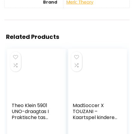
Brand
Merk: Theory
Related Products
Theo Klein 5901
MadSoccer X
UNO-draagtas I
TOUZANI –
Praktische tas
Kaartspel kinderen
voor speelkaarten
– Familiespel |
voor onderweg I
Feest,