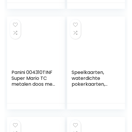
Beschermt
familiebijeenkomst
kaarten tegen
en
vocht en stof I
Kaartvoetbalspel
Speelgoed voor
voor volwassenen,
kinderen van 3 jaar
tieners, kinderen –
en ouder
Mad Party Games
Panini 004310TINF
Speelkaarten,
Super Mario TC
waterdichte
metalen doos met
pokerkaarten,
8 vakken en 3 EL-
professionele
kaarten,
pokerkaarten,
rood/wit/groen
speelkaart, zilver,
pokerkaarten van
plastic, kaartspel
met doos voor
feestjes en games