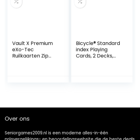
Vault X Premium
Bicycle® Standard
eXo-Tec
index Playing
Ruilkaarten Zip
Cards, 2 Decks,
Verzamelmap – 4
Red & Blue, Air
compartimenten
Cushion Finish,
Kaarthouder voor
Professional,
speelkaarten – 160
Superb Handling &
Compartimenten
Durability
met opening aan
de zijkant voor het
verzamelen en
uitwisselen van
Over ons
speelkaarten
Seniorgames2009.nl is een moderne alles-in-één
prijsvergelijkings- en beoordelingswebsite die de beste deals