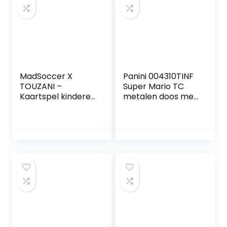
MadSoccer X
Panini 004310TINF
TOUZANI –
Super Mario TC
Kaartspel kinderen
metalen doos met
– Familiespel |
8 vakken en 3 EL-
Feest,
kaarten,
familiebijeenkomst
rood/wit/groen
en
Kaartvoetbalspel
voor volwassenen,
tieners, kinderen –
Mad Party Games