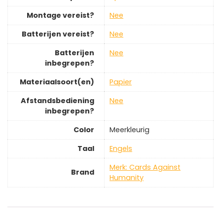
Montage vereist?
‎Nee
Batterijen vereist?
‎Nee
Batterijen
‎Nee
inbegrepen?
Materiaalsoort(en)
‎Papier
Afstandsbediening
‎Nee
inbegrepen?
Color
‎Meerkleurig
Taal
‎Engels
Merk: Cards Against
Brand
Humanity