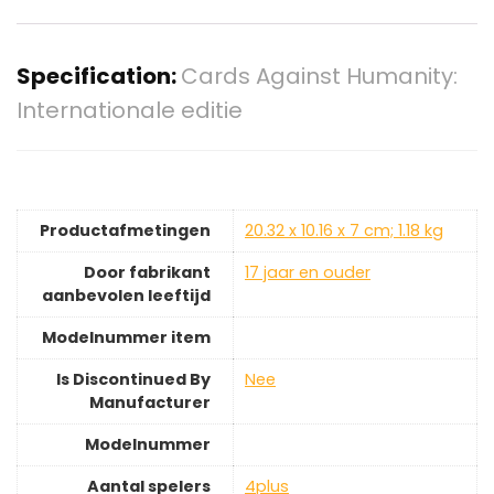
Specification:
Cards Against Humanity:
Internationale editie
Productafmetingen
‎20.32 x 10.16 x 7 cm; 1.18 kg
Door fabrikant
‎17 jaar en ouder
aanbevolen leeftijd
Modelnummer item
Is Discontinued By
‎Nee
Manufacturer
Modelnummer
Aantal spelers
‎4plus