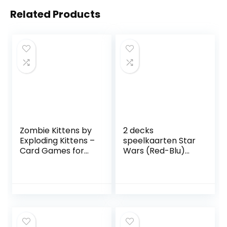
Related Products
Zombie Kittens by
2 decks
Exploding Kittens –
speelkaarten Star
Card Games for
Wars (Red-Blu)
Adults Teens &
door theorie11
Kids – Fun Family
Games