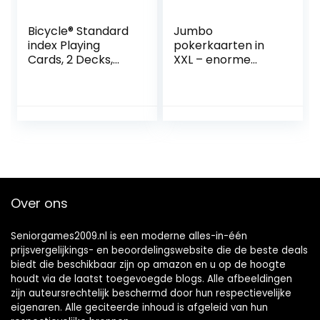
Bicycle® Standard
Jumbo
index Playing
pokerkaarten in
Cards, 2 Decks,
XXL – enorme
Red & Blue, Air
pokerkaarten
Cushion Finish,
Gigantisch
Professional,
kaartspel met 52
Superb Handling &
kaarten
Durability
Over ons
Seniorgames2009.nl is een moderne alles-in-één
prijsvergelijkings- en beoordelingswebsite die de beste deals
biedt die beschikbaar zijn op amazon en u op de hoogte
houdt via de laatst toegevoegde blogs. Alle afbeeldingen
zijn auteursrechtelijk beschermd door hun respectievelijke
eigenaren. Alle geciteerde inhoud is afgeleid van hun