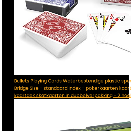
Bullets Playing Cards Waterbestendige plastic spe
Bridge Size - standaard index - pokerkaarten kaar
kaartdek skatkaarten in dubbelverpakking - 2 ho