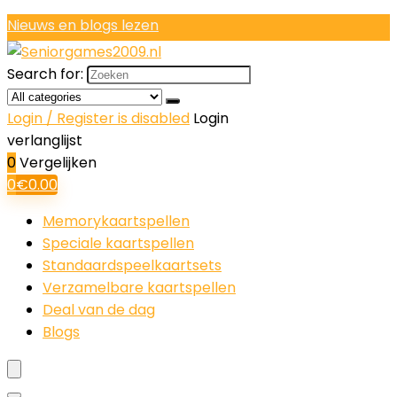
Nieuws en blogs lezen
Search for:
Login / Register is disabled
Login
verlanglijst
0
Vergelijken
0
€
0.00
Memorykaartspellen
Speciale kaartspellen
Standaardspeelkaartsets
Verzamelbare kaartspellen
Deal van de dag
Blogs