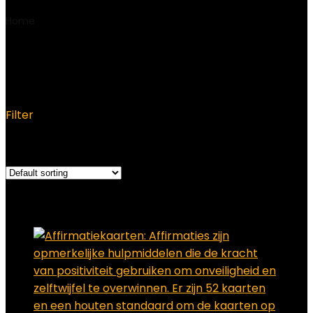
Home
Product Onderdeelnummer
fabrikant
‎5060825620048
‎5060825620048
Filter
Showing the single result
Added to wishlist
Removed from wishlist
0
Add to compare