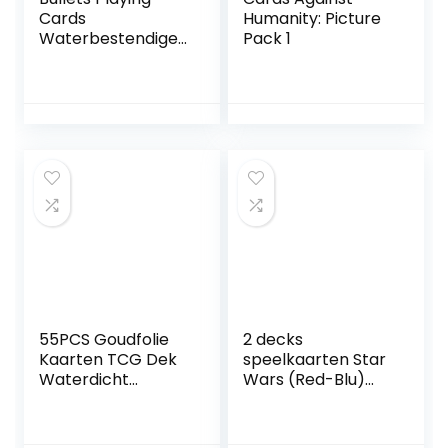
Cards
Humanity: Picture
Waterbestendige
Pack 1
plastic
speelkaarten –
Bridge Size –
standaard index –
pokerkaarten
kaartspel
kaartdek
skatkaarten in
dubbelverpakking
– 2 hoektekens
55PCS Goudfolie
2 decks
Kaarten TCG Dek
speelkaarten Star
Waterdicht
Wars (Red-Blu)
Diverse Kaarten
door theorie11
Zeldzame Vmax
DX GX voor