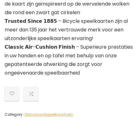
de kaart zijn geïnspireerd op de wervelende wolken
die rond een zwart gat cirkelen
𝗧𝗿𝘂𝘀𝘁𝗲𝗱 𝗦𝗶𝗻𝗰𝗲 𝟭𝟴𝟴𝟱 – Bicycle speelkaarten zijn al
meer dan 135 jaar het vertrouwde merk voor een
uitzonderlijke speelkaarten ervaring!
𝗖𝗹𝗮𝘀𝘀𝗶𝗰 𝗔𝗶𝗿-𝗖𝘂𝘀𝗵𝗶𝗼𝗻 𝗙𝗶𝗻𝗶𝘀𝗵 – Superieure prestaties
in uw handen en op tafel met behulp van onze
gepatenteerde afwerking die zorgt voor
ongeëvenaarde speelbaarheid
Category:
Standaardspeelkaartsets