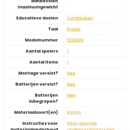
aanbevolen
maximumgewicht
Educatieve doelen
‎Combineren
Taal
‎Engels
Modelnummer
‎1034630
Aantal spelers
‎1
Aantal items
‎1
Montage vereist?
‎Nee
Batterijen vereist?
‎Nee
Batterijen
‎Nee
inbegrepen?
Materiaalsoort(en)
‎Karton
Instructies voor
‎Geen speciale
materiaalonderhoud
onderhoudsinstructies