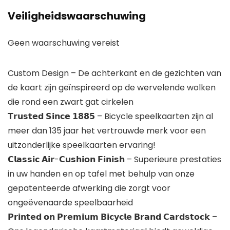
Veiligheidswaarschuwing
Geen waarschuwing vereist
Custom Design – De achterkant en de gezichten van
de kaart zijn geïnspireerd op de wervelende wolken
die rond een zwart gat cirkelen
𝗧𝗿𝘂𝘀𝘁𝗲𝗱 𝗦𝗶𝗻𝗰𝗲 𝟭𝟴𝟴𝟱 – Bicycle speelkaarten zijn al
meer dan 135 jaar het vertrouwde merk voor een
uitzonderlijke speelkaarten ervaring!
𝗖𝗹𝗮𝘀𝘀𝗶𝗰 𝗔𝗶𝗿-𝗖𝘂𝘀𝗵𝗶𝗼𝗻 𝗙𝗶𝗻𝗶𝘀𝗵 – Superieure prestaties
in uw handen en op tafel met behulp van onze
gepatenteerde afwerking die zorgt voor
ongeëvenaarde speelbaarheid
𝗣𝗿𝗶𝗻𝘁𝗲𝗱 𝗼𝗻 𝗣𝗿𝗲𝗺𝗶𝘂𝗺 𝗕𝗶𝗰𝘆𝗰𝗹𝗲 𝗕𝗿𝗮𝗻𝗱 𝗖𝗮𝗿𝗱𝘀𝘁𝗼𝗰𝗸 –