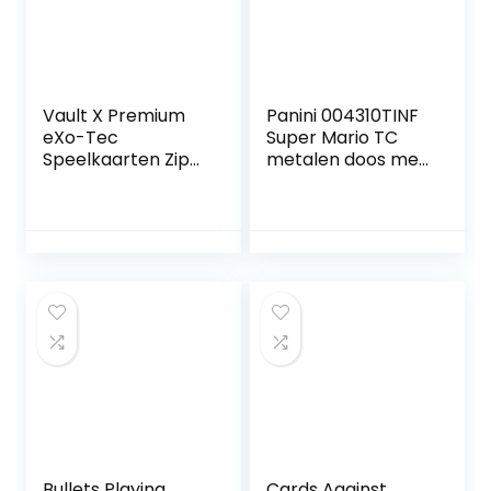
Vault X Premium
Panini 004310TINF
eXo-Tec
Super Mario TC
Speelkaarten Zip
metalen doos met
Opbergbox – 9
8 vakken en 3 EL-
compartimenten
kaarten,
Kaarthouder voor
rood/wit/groen
speelkaarten –
360
Compartimenten
met opening aan
de zijkant voor het
verzamelen en
uitwisselen van
speelkaarten
Bullets Playing
Cards Against