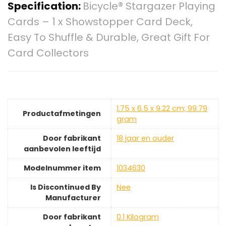
Specification:
Bicycle® Stargazer Playing
Cards – 1 x Showstopper Card Deck,
Easy To Shuffle & Durable, Great Gift For
Card Collectors
‎1.75 x 6.5 x 9.22 cm; 99.79
Productafmetingen
gram
Door fabrikant
‎18 jaar en ouder
aanbevolen leeftijd
Modelnummer item
‎1034630
Is Discontinued By
‎Nee
Manufacturer
Door fabrikant
‎0.1 Kilogram