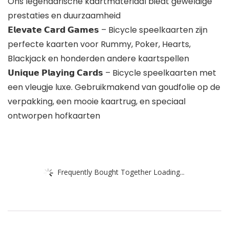
Ons legendarische kaartmateriaal biedt geweldige
prestaties en duurzaamheid
𝗘𝗹𝗲𝘃𝗮𝘁𝗲 𝗖𝗮𝗿𝗱 𝗚𝗮𝗺𝗲𝘀 – Bicycle speelkaarten zijn
perfecte kaarten voor Rummy, Poker, Hearts,
Blackjack en honderden andere kaartspellen
𝗨𝗻𝗶𝗾𝘂𝗲 𝗣𝗹𝗮𝘆𝗶𝗻𝗴 𝗖𝗮𝗿𝗱𝘀 – Bicycle speelkaarten met
een vleugje luxe. Gebruikmakend van goudfolie op de
verpakking, een mooie kaartrug, en speciaal
ontworpen hofkaarten
Frequently Bought Together Loading...