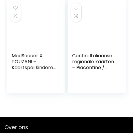
met doos voor
feestjes en games
MadSoccer X
Cantini Italiaanse
TOUZANI –
regionale kaarten
Kaartspel kinderen
– Piacentine /
– Familiespel |
Sizilian /
Feest,
Romagnole /
familiebijeenkomst
Napoletaan – met
en
kunststof beklede
Kaartvoetbalspel
speelkaarten
voor volwassenen,
(Napoletane)
tieners, kinderen –
Mad Party Games
Over ons