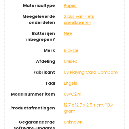
Materiaaltype
‎Papier
Meegeleverde
‎2 pks van Fiets
onderdelen
speelkaarten
Batterijen
‎Nee
inbegrepen?
Merk
‎Bicycle
Afdeling
‎Unisex
Fabrikant
‎US Playing Card Company
Taal
‎Engels
Modelnummer item
‎USPC2PK
‎12.7 x 12.7 x 2.54 cm; 113.4
Productafmetingen
gram
Gegarandeerde
‎unknown
software-updates