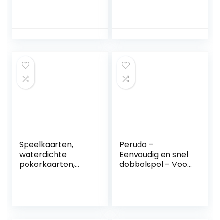
professionele luxe
Adults Teens &
design-
Kids – Fun Family
pokerkaarten, met
Games
jumbo-index en
twee hoektekens
– premium
speelkaarten voor
Texas Holdem
Poker
Speelkaarten,
Perudo –
waterdichte
Eenvoudig en snel
pokerkaarten,
dobbelspel – Voor
professionele
de hele familie –
pokerkaarten,
Vanaf 8 jaar – Taal:
speelkaart, zilver,
Nederlands en
pokerkaarten van
Frans
plastic, kaartspel