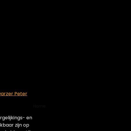
arzer Peter
Home
Product Modelnummer item
‎BVB-
gelijkings- en
‎BVB-CORE
kbaar zijn op