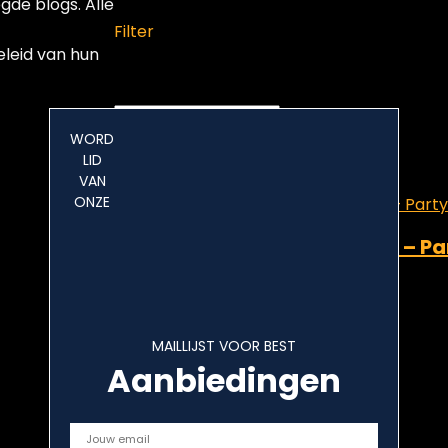
de blogs. Alle
Filter
eleid van hun
Showing the single result
Added to wishlist
Removed from wishlist
0
WORD
LID
Add to compare
VAN
ONZE
Bears vs Babies – Kaartspel – Par
Added to wishlist
Removed from wishlist
0
Add to compare
MAILLIJST VOOR BEST
Aanbiedingen