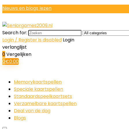
Nieuws en blogs lezen
Search for:
Login / Register is disabled
Login
verlanglijst
0
Vergelijken
0
€
0.00
Memorykaartspellen
Speciale kaartspellen
Standaardspeelkaartsets
Verzamelbare kaartspellen
Deal van de dag
Blogs