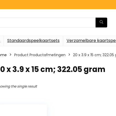
n
Standaardspeelkaartsets
Verzamelbare kaartspe
ome
Product Productafmetingen
‎20 x 3.9 x 15 cm; 322.0
20 x 3.9 x 15 cm; 322.05 gram
owing the single result