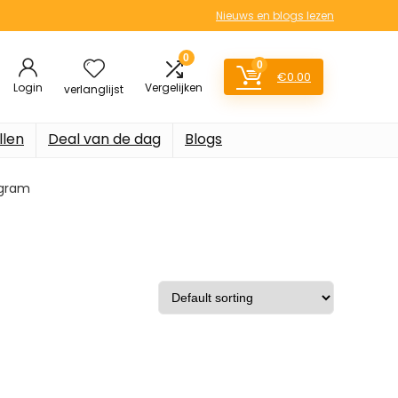
Nieuws en blogs lezen
0
0
€
0.00
Login
Vergelijken
verlanglijst
llen
Deal van de dag
Blogs
5 gram