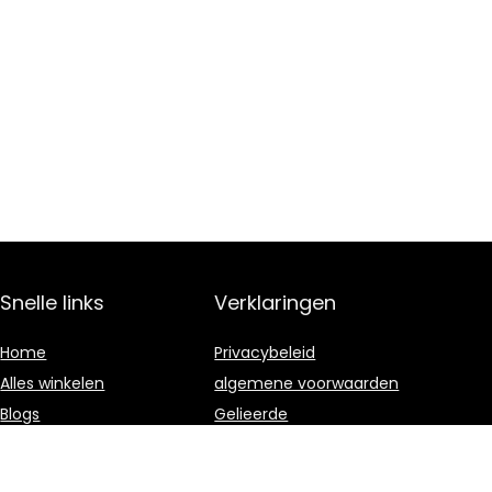
Snelle links
Verklaringen
Home
Privacybeleid
Alles winkelen
algemene voorwaarden
Blogs
Gelieerde
openbaarmaking
Overzicht
Onze webshops