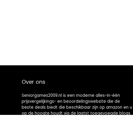
Over ons
Seniorgames2009.nl is een moderne alles-in-één
prijsvergelijkings- en beoordelingswebsite die de
beste deals biedt die beschikbaar zijn op amazon en u
op de hoogte houdt via de laatst toegevoegde blogs.
Alle afbeeldingen zijn auteursrechtelijk beschermd
door hun respectievelijke eigenaren. Alle geciteerde
inhoud is afgeleid van hun respectievelijke bronnen.