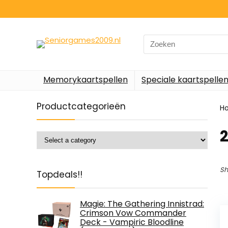
Search
for:
Memorykaartspellen
Speciale kaartspelle
Productcategorieën
H
‎
Sh
Topdeals!!
Magie: The Gathering Innistrad:
Crimson Vow Commander
Deck - Vampiric Bloodline