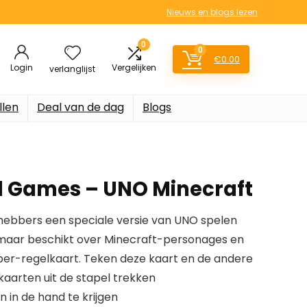
Nieuws en blogs lezen
0
0
€
0.00
Login
Vergelijken
verlanglijst
llen
Deal van de dag
Blogs
d Games – UNO Minecraft
hebbers een speciale versie van UNO spelen
 maar beschikt over Minecraft-personages en
per-regelkaart. Teken deze kaart en de andere
kaarten uit de stapel trekken
n in de hand te krijgen