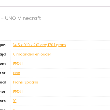
– UNO Minecraft
gen
‎14.5 x 9.19 x 2.01 cm; 170.1 gram
ijd
‎6 maanden en ouder
tem
‎FPD61
rer
‎Nee
aal
‎Frans, Spaans
mer
‎FPD61
ers
‎10