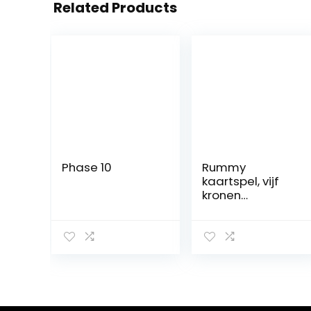
Related Products
Phase 10
Rummy
kaartspel, vijf
kronen
kaartspel, poker
bordspel Handig
draagbaar voor
familiefeesten
en leuke
vrienden