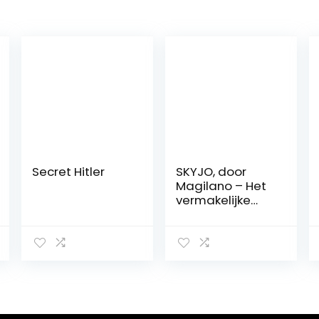
Secret Hitler
SKYJO, door
Magilano – Het
vermakelijke
kaartspel voor
kinderen en
volwassenen