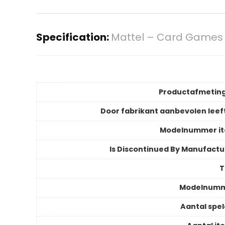
Specification:
Mattel – Card Games 
Productafmetin
Door fabrikant aanbevolen leeft
Modelnummer i
Is Discontinued By Manufactu
T
Modelnum
Aantal spel