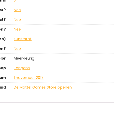
ems
‎3
st?
‎Nee
st?
‎Nee
en?
‎Nee
en)
‎Kunststof
en?
‎Nee
lor
‎Meerkleurig
oep
‎Jongens
tum
‎1 november 2017
and
De Mattel Games Store openen