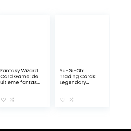
Fantasy Wizard
Yu-Gi-Oh!
Card Game: de
Trading Cards:
ultieme fantasy
Legendary
Game of Trump!
Duelist Season 3
Booster Box,
Multi kleuren