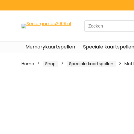
Search
for:
Memorykaartspellen
Speciale kaartspelle
Home
Shop
Speciale kaartspellen
Matt