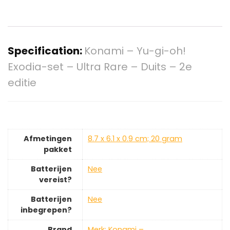
Specification:
Konami – Yu-gi-oh!
Exodia-set – Ultra Rare – Duits – 2e
editie
Afmetingen
‎8.7 x 6.1 x 0.9 cm; 20 gram
pakket
Batterijen
‎Nee
vereist?
Batterijen
‎Nee
inbegrepen?
Brand
Merk: Konami –