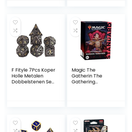
draken D&D
Pathfinder
rollenspel
dobbelstenen met
dobbelzak
F Fityle 7Pcs Koper
Magic The
Holle Metalen
Gatherin The
Dobbelstenen Set
Gathering
Draak Patroon
Challenger Deck
Vorm Metalen
2022 – Rakdos-
Polyhedral Met
Vampire (zwart-
Gift Metalen Doos
rood) – Engelse
Voor DND
versie, C99920000
Rollenspel Games
Math Teaching