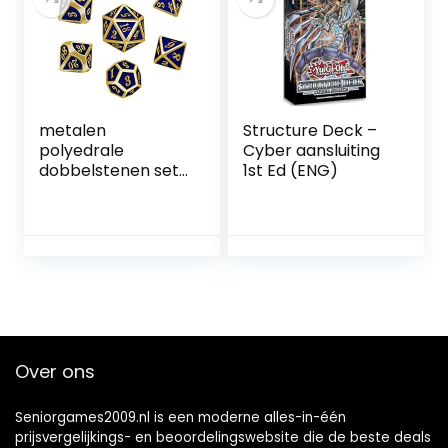
metalen
Structure Deck –
polyedrale
Cyber aansluiting
dobbelstenen set,
1st Ed (ENG)
7 stuks DND spel
Polyedrische D & D
dobbelstenen set
van massief
metaal en
zinklegering met
email voor
rollenspel
Dungeons en
Over ons
draak
Seniorgames2009.nl is een moderne alles-in-één
prijsvergelijkings- en beoordelingswebsite die de beste deals