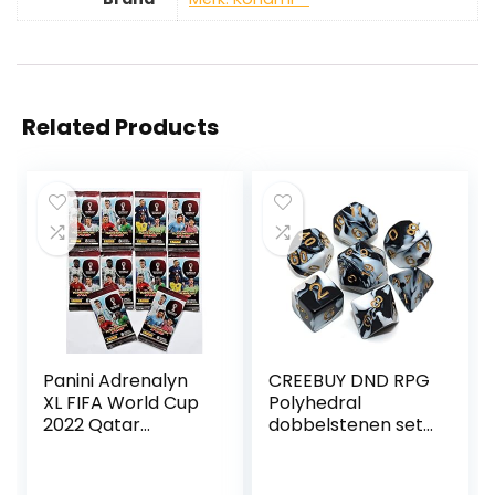
Related Products
Panini Adrenalyn
CREEBUY DND RPG
XL FIFA World Cup
Polyhedral
2022 Qatar
dobbelstenen set
Trading Cards – 10
zwart & wit
x booster (80
dobbelstenen
kaarten) NIEUW
voor kerker en