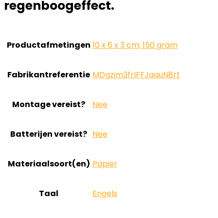
regenboogeffect.
Productafmetingen
‎10 x 6 x 3 cm; 150 gram
Fabrikantreferentie
‎MDgzim3frIFFJaauN8rt
Montage vereist?
‎Nee
Batterijen vereist?
‎Nee
Materiaalsoort(en)
‎Papier
Taal
‎Engels