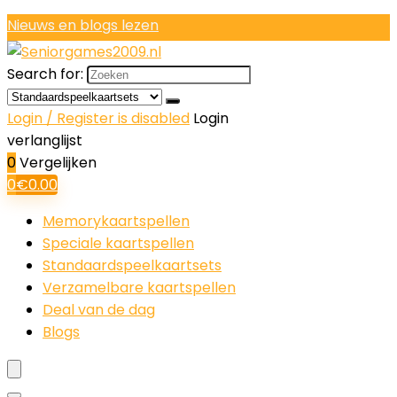
Nieuws en blogs lezen
Search for:
Login / Register is disabled
Login
verlanglijst
0
Vergelijken
0
€
0.00
Memorykaartspellen
Speciale kaartspellen
Standaardspeelkaartsets
Verzamelbare kaartspellen
Deal van de dag
Blogs