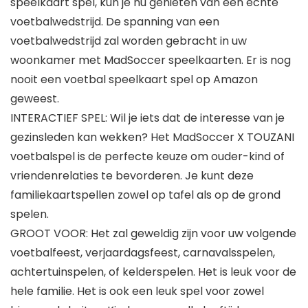
speelkaart spel, kun je nu genieten van een echte
voetbalwedstrijd. De spanning van een
voetbalwedstrijd zal worden gebracht in uw
woonkamer met MadSoccer speelkaarten. Er is nog
nooit een voetbal speelkaart spel op Amazon
geweest.
INTERACTIEF SPEL: Wil je iets dat de interesse van je
gezinsleden kan wekken? Het MadSoccer X TOUZANI
voetbalspel is de perfecte keuze om ouder-kind of
vriendenrelaties te bevorderen. Je kunt deze
familiekaartspellen zowel op tafel als op de grond
spelen.
GROOT VOOR: Het zal geweldig zijn voor uw volgende
voetbalfeest, verjaardagsfeest, carnavalsspelen,
achtertuinspelen, of kelderspelen. Het is leuk voor de
hele familie. Het is ook een leuk spel voor zowel