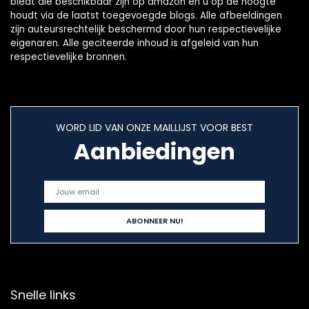
biedt die beschikbaar zijn op amazon en u op de hoogte
houdt via de laatst toegevoegde blogs. Alle afbeeldingen
zijn auteursrechtelijk beschermd door hun respectievelijke
eigenaren. Alle geciteerde inhoud is afgeleid van hun
respectievelijke bronnen.
WORD LID VAN ONZE MAILLIJST VOOR BEST
Aanbiedingen
Snelle links