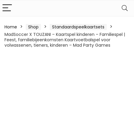
Home
Shop
Standaardspeelkaartsets
MadSoccer X TOUZANI – Kaartspel kinderen – Familiespel |
Feest, familiebijeenkomsten Kaartvoetbalspel voor
volwassenen, tieners, kinderen – Mad Party Games