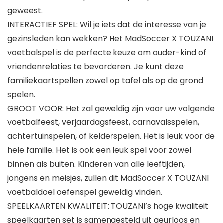
geweest.
INTERACTIEF SPEL: Wil je iets dat de interesse van je
gezinsleden kan wekken? Het MadSoccer X TOUZANI
voetbalspel is de perfecte keuze om ouder-kind of
vriendenrelaties te bevorderen. Je kunt deze
familiekaartspellen zowel op tafel als op de grond
spelen.
GROOT VOOR: Het zal geweldig zijn voor uw volgende
voetbalfeest, verjaardagsfeest, carnavalsspelen,
achtertuinspelen, of kelderspelen. Het is leuk voor de
hele familie. Het is ook een leuk spel voor zowel
binnen als buiten. Kinderen van alle leeftijden,
jongens en meisjes, zullen dit MadSoccer X TOUZANI
voetbaldoel oefenspel geweldig vinden.
SPEELKAARTEN KWALITEIT: TOUZANI’s hoge kwaliteit
speelkaarten set is samengesteld uit geurloos en