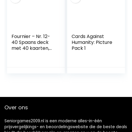
Fournier – Nr. 12-
Cards Against
40 Spaans deck
Humanity: Picture
met 40 kaarten,
Pack 1
kleur blauw/rood,
eenheidsmaat
(20985)
Over ons
Seniorgames2009.nl is een moderne alles-in-één
prijsvergelijkings- en beoordelingswebsite die de beste deals