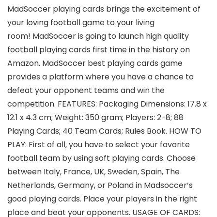
MadSoccer playing cards brings the excitement of
your loving football game to your living
room! MadSoccer is going to launch high quality
football playing cards first time in the history on
Amazon. MadSoccer best playing cards game
provides a platform where you have a chance to
defeat your opponent teams and win the
competition. FEATURES: Packaging Dimensions: 17.8 x
12.1 x 4.3 cm; Weight: 350 gram; Players: 2-8; 88
Playing Cards; 40 Team Cards; Rules Book. HOW TO
PLAY: First of all, you have to select your favorite
football team by using soft playing cards. Choose
between Italy, France, UK, Sweden, Spain, The
Netherlands, Germany, or Poland in Madsoccer’s
good playing cards. Place your players in the right
place and beat your opponents. USAGE OF CARDS: