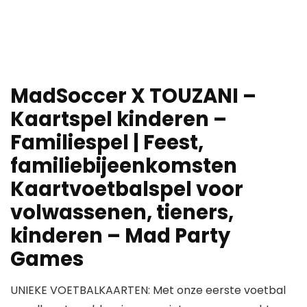
MadSoccer X TOUZANI –
Kaartspel kinderen –
Familiespel | Feest,
familiebijeenkomsten
Kaartvoetbalspel voor
volwassenen, tieners,
kinderen – Mad Party
Games
UNIEKE VOETBALKAARTEN: Met onze eerste voetbal