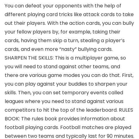
You can defeat your opponents with the help of
different playing card tricks like attack cards to take
out their players. With the action cards, you can bully
your fellow players by, for example, taking their
cards, having them skip a turn, stealing a player’s
cards, and even more “nasty” bullying cards.
SHARPEN THE SKILLS: This is a multiplayer game, so
you will need to stand against other teams, and
there are various game modes you can do that. First,
you can play against your buddies to sharpen your
skills. Then, you can set temporary events called
leagues where you need to stand against various
competitors to hit the top of the leaderboard. RULES
BOOK: The rules book provides information about
football playing cards. Football matches are played
between two teams and typically last for 90 minutes.