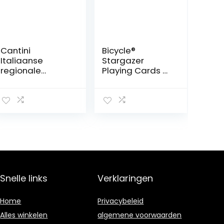
Cantini
Bicycle®
Italiaanse
Stargazer
regionale
Playing Cards –
kaarten –
1 x Showstopper
Piacentine /
Card Deck, Easy
Sizilian /
To Shuffle &
Romagnole /
Durable, Great
Napoletaan –
Gift For Card
met kunststof
Collectors
beklede
speelkaarten
(Napoletane)
Snelle links
Verklaringen
Home
Privacybeleid
Alles winkelen
algemene voorwaarden