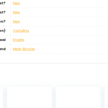
st?
‎Nee
st?
‎Nee
en?
‎Nee
en)
‎Cartulina
aal
‎Engels
and
Merk: Bicycle