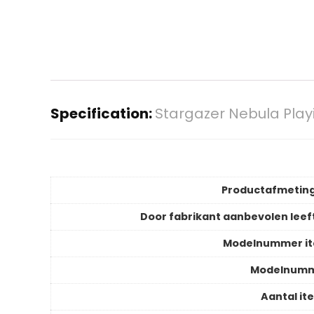
Specification:
Stargazer Nebula Play
Productafmetin
Door fabrikant aanbevolen leeft
Modelnummer i
Modelnum
Aantal it