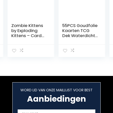
Zombie Kittens
55PCS Goudfolie
by Exploding
Kaarten TCG
Kittens – Card
Dek Waterdicht
Games for
Diverse Kaarten
Adults Teens &
Zeldzame Vmax
Kids – Fun Family
DX GX voor
Games
Collectie (Niet
Origineel)
WORD LID VAN ONZE MAILLIJST VOOR BEST
Aanbiedingen