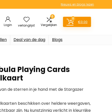
Nieuws en blogs lezen
0
0
€
0.00
Login
Vergelijken
verlanglijst
llen
Deal van de dag
Blogs
bula Playing Cards
lkaart
an de sterren in je hand met de Stargazer
kaarten beschikken over heldere weergaven,
htbaar zijn. Nu kunstzinnig verlicht in kleurrijke