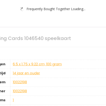
Frequently Bought Together Loading...
ing Cards 1046540 speelkaart
gen
‎6.5 x 1.75 x 9.22 cm; 100 gram
ijd
‎14 jaar en ouder
tem
‎10022198
mer
‎10022198
ems
‎1