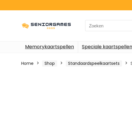
Search
for:
Memorykaartspellen
Speciale kaartspelle
Home
Shop
Standaardspeelkaartsets