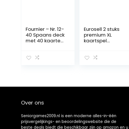
Fournier – Nr. 12-
Eurosell 2 stuks
40 Spaans deck
premium XL
met 40 kaarten,
kaartspel
kleur
speelkaarten
blauw/rood,
karton met
eenheidsmaat
grote tekens
(20985)
voor senioren en
mensen met
een visuele
beperking,
gezelschapsspe
l, kaartspel
Over ons
Seniorgames2009.nl is een moderne alles-in-één
prijsvergelijkings- en beoordelingswebsite die de
beste deals biedt die beschikbaar zijn op amazon en u