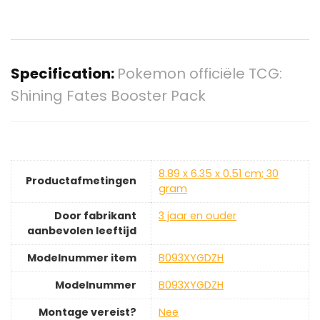
Specification:
Pokemon officiële TCG:
Shining Fates Booster Pack
‎8.89 x 6.35 x 0.51 cm; 30
Productafmetingen
gram
Door fabrikant
‎3 jaar en ouder
aanbevolen leeftijd
Modelnummer item
‎B093XYGDZH
Modelnummer
‎B093XYGDZH
Montage vereist?
‎Nee