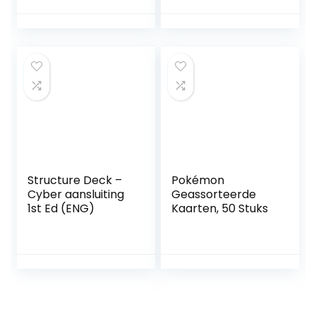
Card – (Yu-Gi-Oh!
opbergtas voor
Single Card ) door
rollenspel
Deckboosters
Dungeons and
Dragons D & D-
wiskundeonderwijs
(paars)
Structure Deck –
Pokémon
Cyber aansluiting
Geassorteerde
1st Ed (ENG)
Kaarten, 50 Stuks