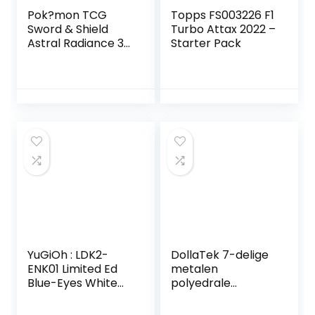
Pok?mon TCG
Topps FS003226 F1
Sword & Shield
Turbo Attax 2022 –
Astral Radiance 3
Starter Pack
Booster Blister
(8660858)
YuGiOh : LDK2-
DollaTek 7-delige
ENK01 Limited Ed
metalen
Blue-Eyes White
polyedrale
Dragon (Alternate
dobbelstenen set
Art 1) Common
met zwarte