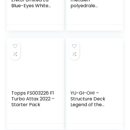
Blue-Eyes White
polyedrale
Dragon (Alternate
dobbelstenen set
Art 1) Common
met zwarte
Card – (Yu-Gi-Oh!
opbergtas voor
Single Card ) door
rollenspel
Deckboosters
Dungeons and
Dragons D & D-
wiskundeonderwijs
(paars)
Topps FS003226 F1
YU-GI-OH! –
Turbo Attax 2022 –
Structure Deck
Starter Pack
Legend of the
Crystal Beasts