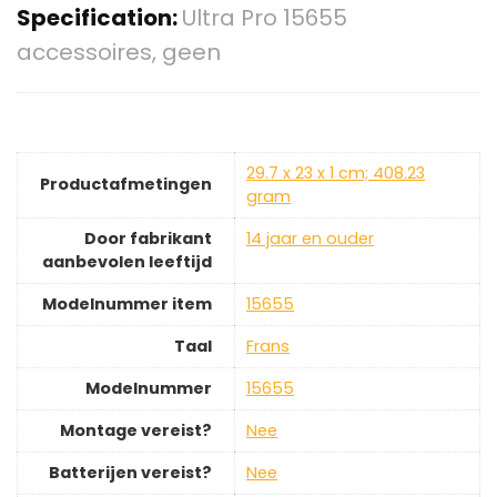
Specification:
Ultra Pro 15655
accessoires, geen
‎29.7 x 23 x 1 cm; 408.23
Productafmetingen
gram
Door fabrikant
‎14 jaar en ouder
aanbevolen leeftijd
Modelnummer item
‎15655
Taal
‎Frans
Modelnummer
‎15655
Montage vereist?
‎Nee
Batterijen vereist?
‎Nee