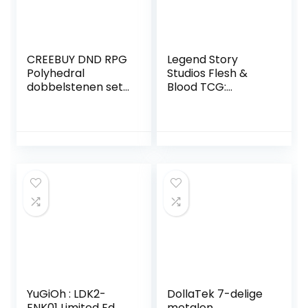
CREEBUY DND RPG
Legend Story
Polyhedral
Studios Flesh &
dobbelstenen set
Blood TCG:
zwart & wit
Speelmat –
dobbelstenen
Klassieke
voor kerker en
Speelmat
draken D&D
Pathfinder
rollenspel
dobbelstenen met
dobbelzak
YuGiOh : LDK2-
DollaTek 7-delige
ENK01 Limited Ed
metalen