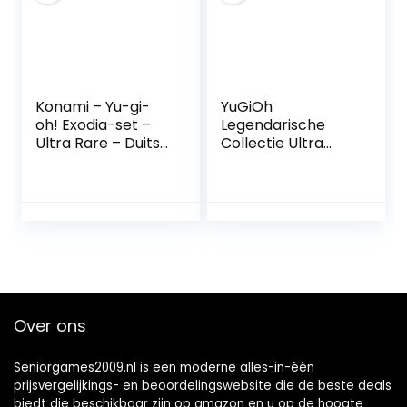
Konami – Yu-gi-
YuGiOh
oh! Exodia-set –
Legendarische
Ultra Rare – Duits
Collectie Ultra
– 2e editie
Zeldzame God
Kaart Set van 3
Egyptische God…
Over ons
Seniorgames2009.nl is een moderne alles-in-één
prijsvergelijkings- en beoordelingswebsite die de beste deals
biedt die beschikbaar zijn op amazon en u op de hoogte