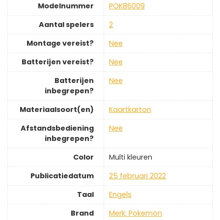
Modelnummer
‎POK86009
Aantal spelers
‎2
Montage vereist?
‎Nee
Batterijen vereist?
‎Nee
Batterijen
‎Nee
inbegrepen?
Materiaalsoort(en)
‎Kaartkarton
Afstandsbediening
‎Nee
inbegrepen?
Color
‎Multi kleuren
Publicatiedatum
‎25 februari 2022
Taal
‎Engels
Brand
Merk: Pokemon