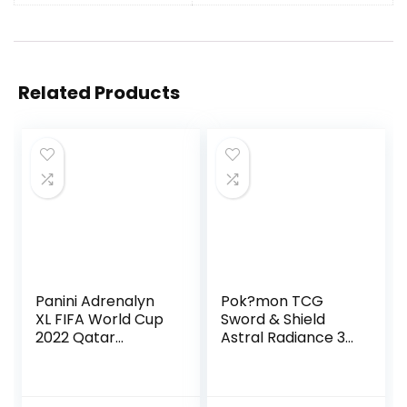
Related Products
Panini Adrenalyn
Pok?mon TCG
XL FIFA World Cup
Sword & Shield
2022 Qatar
Astral Radiance 3
Trading Cards – 10
Booster Blister
x booster (80
(8660858)
kaarten) NIEUW