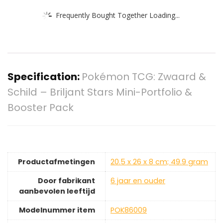
Frequently Bought Together Loading...
Specification:
Pokémon TCG: Zwaard &
Schild – Briljant Stars Mini-Portfolio &
Booster Pack
Productafmetingen
‎20.5 x 26 x 8 cm; 49.9 gram
Door fabrikant
‎6 jaar en ouder
aanbevolen leeftijd
Modelnummer item
‎POK86009