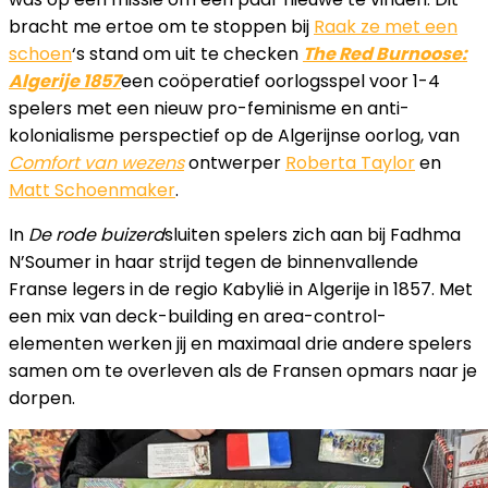
bracht me ertoe om te stoppen bij
Raak ze met een
schoen
‘s stand om uit te checken
The Red Burnoose:
Algerije 1857
een coöperatief oorlogsspel voor 1-4
spelers met een nieuw pro-feminisme en anti-
kolonialisme perspectief op de Algerijnse oorlog, van
Comfort van wezens
ontwerper
Roberta Taylor
en
Matt Schoenmaker
.
In
De rode buizerd
sluiten spelers zich aan bij Fadhma
N’Soumer in haar strijd tegen de binnenvallende
Franse legers in de regio Kabylië in Algerije in 1857. Met
een mix van deck-building en area-control-
elementen werken jij en maximaal drie andere spelers
samen om te overleven als de Fransen opmars naar je
dorpen.