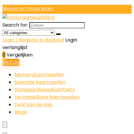
Nieuws en blogs lezen
Search for:
Login / Register is disabled
Login
verlanglijst
0
Vergelijken
0
€
0.00
Memorykaartspellen
Speciale kaartspellen
Standaardspeelkaartsets
Verzamelbare kaartspellen
Deal van de dag
Blogs