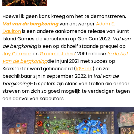
Hoewel ik geen kans kreeg om het te demonstreren,
Val van de bergkoning
van ontwerper
Adam E.
Daulton
is een andere aankomende release van Burnt
Island Games die verscheen op Gen Con 2022.
Val van
de bergkoning
is een op zichzelf staande prequel op
Jay Cormier
en
Graeme Jahns
‘ 2019 release
In de hal
van de bergkoning
die in juni 2021 met succes op
Kickstarter werd gefinancierd (
KS-link
) en zal
beschikbaar zijn in september 2022. In
Val van de
bergkoning
1-5 spelers zijn clans van trollen die ernaar
streven om zich zo goed mogelijk te verdedigen tegen
een aanval van kabouters.