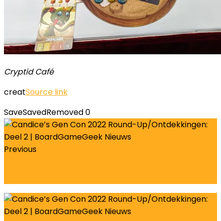
Cryptid Café
creat
Source link
Save
Saved
Removed
0
Previous
Beschouwingen over Gen Con 2022 |
BoardGameGeek Nieuws