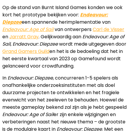
Op de stand van Burnt Island Games konden we ook
kort het prototype bekijken voor:
Endeavour:
Diepzee
een spannende herimplementatie van
Endeavour: Age of Sail
van ontwerpers
Carl de Visser
en
Jarratt Gray
. Gelijkwaardig aan
Endeavour: Age of
Sail
,
Endeavour: Diepzee
wordt mede uitgegeven door
Grand Gamers Guild
en het is de bedoeling dat het in
het eerste kwartaal van 2023 op Gamefound wordt
gelanceerd voor crowdfunding.
In
Endeavour: Diepzee
, concurreren 1-5 spelers als
onafhankelijke onderzoeksinstituten met als doel
duurzame projecten te ontwikkelen en het fragiele
evenwicht van het zeeleven te behouden. Hoewel de
meeste gameplay bekend zal zijn als je hebt gespeeld
Endeavour: Age of Sail
er zijn enkele wijzigingen en
verbeteringen naast het nieuwe thema – de grootste
is de modulaire kaart in
Endeavour: Diepzee
. Met een