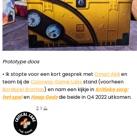
Prototype doos
• Ik stopte voor een kort gesprek met
Omari Akili
en
team bij de
Colorway Game Labs
stand (voorheen
Bordspel Brothas
) en nam een ​​kijkje in
Kritieke zorg:
het spel
en
Hoop Godz
die beide in Q4 2022 uitkomen.