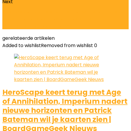
Next
Laat zakelijke haaien opnieuw los en verdien
geld met expedities en nepkunst |
BoardGameGeek Nieuws
gerelateerde artikelen
Added to wishlist
Removed from wishlist
0
HeroScape keert terug met Age
of Annihilation, Imperium nadert
nieuwe horizonten en Patrick
Bateman wil je kaarten zien |
BoardGameGeek Nieuws