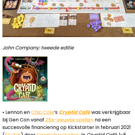
John Company: tweede editie
• Lennon en
Chip Cole
‘s
Cryptid Café
was verkrijgbaar
bij Gen Con vanaf
25e-eeuwse spellen
na een
succesvolle financiering op Kickstarter in februari 2021
(
KS-link
) door
Squatchy-spellen
. In
Cryptid Café
, 1-5